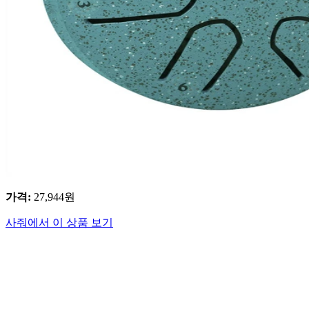
가격
:
27,944
원
사줘에서 이 상품 보기