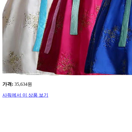
가격
:
35,634
원
사줘에서 이 상품 보기