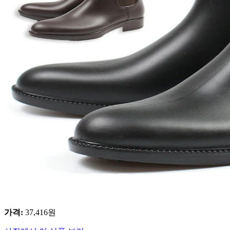
가격
:
37,416
원