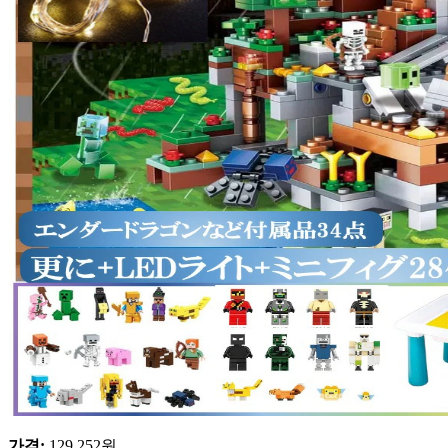
가격
:
129,252
원