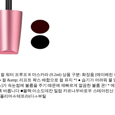
린 하이퍼 컬 워터 프루프 R 마스카라 (9.2ml) 상품 구분: 화장품 
 컬 &amp; 리프트 왁스 배합으로 컬 유지 *! ● 습기가 어려워 
]가 속눈썹에 볼륨을 주기 때문에 재빠르게 깔끔한 볼륨 온! * 메이
 바릅니다 ■블랙:이소도데칸 밀랍 카르나우바로우 스테아린산 PEG
머-6 테트라(디-t-부틸