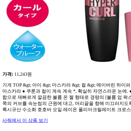
가격
:
11,243
원
가게 TOP &gt; 아이 &gt; 마스카라 &gt; 컬 &gt; 메이버
마스카라 ● 쿠룬과 컬이 계속 계속 *, 확실히 자연스러운 눈에. ●
합으로 재빠르게 깔끔한 볼륨 온 젤 형태로 경량의 [볼륨 업 왁스
쪽의 커브를 속눈썹의 근원에 대고, 머리끝을 향해 미끄러지도록
록시규산 수소화 호호바 오일 레이온 폴리아크릴레이트 크로스폴리
사줘에서 이 상품 보기