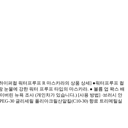
[메이베린 하이퍼컬 워터프루프 R 마스카라의 상품 상세] ●워터프루프 컬
물 땀 눈물에 강한 워터 프루프 타입의 마스카라. ● 볼륨 업 왁스 배
버린 뉴욕 조사 (개인차가 있습니다.) [사용 방법] ·브러시 안
-30 글리세릴 폴리아크릴산알킬(C10-30) 향료 트리메틸실