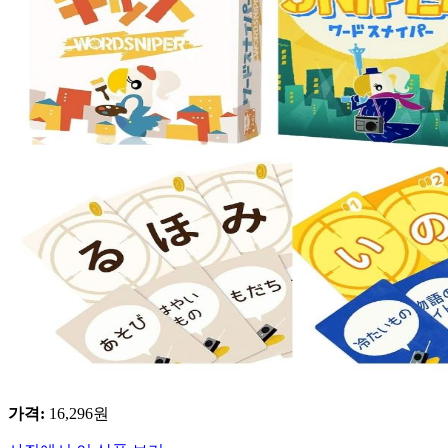
가격
:
16,296
원