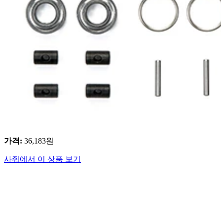
가격
:
36,183
원
사줘에서 이 상품 보기