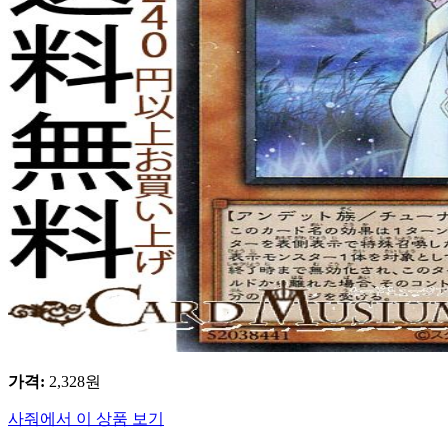
가격
:
2,328
원
사줘에서 이 상품 보기