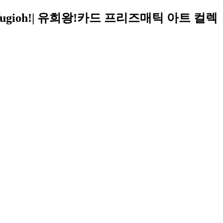
gioh!| 유희왕!카드 프리즈매틱 아트 컬렉