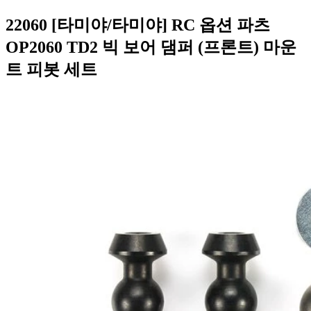
22060 [타미야/타미야] RC 옵션 파츠
OP2060 TD2 빅 보어 댐퍼 (프론트) 마운
트 피봇 세트