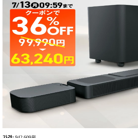
가격
:
942,609
원