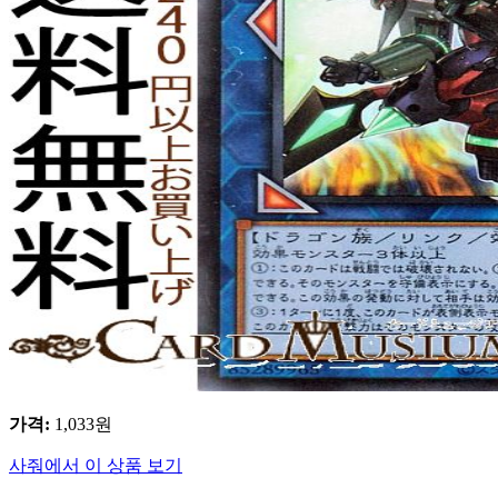
가격
:
1,033
원
사줘에서 이 상품 보기