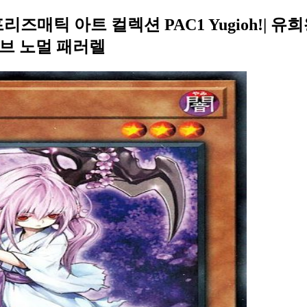
즈매틱 아트 컬렉션 PAC1 Yugioh!| 
브 노멀 패러렐