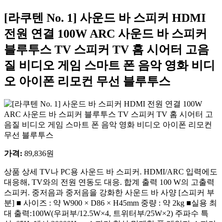
[라쿠텐 No. 1] 사운드 바 스피커 HDMI
전원 연결 100W ARC 사운드 바 스피커
블루투스 TV 스피커 TV 홈 시어터 고음
질 비디오 게임 스마트 폰 음악 영화 비디
오 아이폰 리모컨 무선 블루투스
가격
:
89,836
원
상품 상세 TV나 PC용 사운드 바 스피커. HDMI/ARC 입력에도
대응해, TV와의 전원 연동도 대응. 합계 출력 100 W의 고출력
스피커. 중저음과 중저음을 강화한 사운드 바 사양 [스피커 부
분] ■ 사이즈 : 약 W900 × D86 × H45mm 중량 : 약 2kg ■실용 최
대 출력:100W(우퍼부/12.5W×4, 트위터부/25W×2) 주파수 특