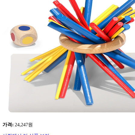
가격
:
24,247
원