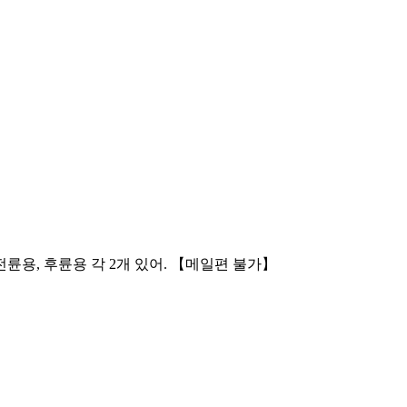
륜용, 후륜용 각 2개 있어. 【메일편 불가】