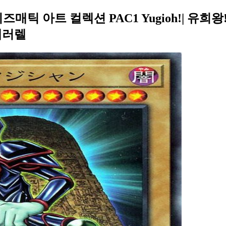
매틱 아트 컬렉션 PAC1 Yugioh!| 유
패러렐