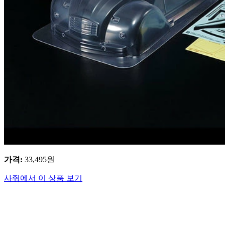
가격
:
33,495
원
사줘에서 이 상품 보기