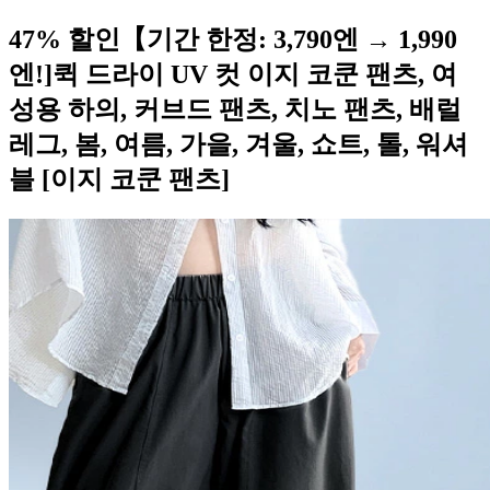
47% 할인【기간 한정: 3,790엔 → 1,990
엔!]퀵 드라이 UV 컷 이지 코쿤 팬츠, 여
성용 하의, 커브드 팬츠, 치노 팬츠, 배럴
레그, 봄, 여름, 가을, 겨울, 쇼트, 톨, 워셔
블 [이지 코쿤 팬츠]