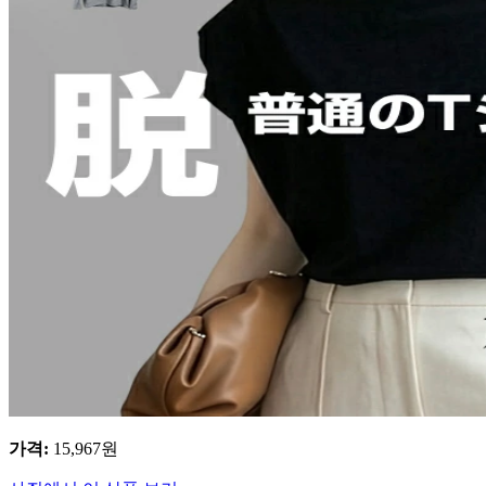
가격
:
15,967
원