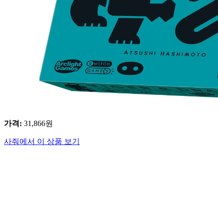
가격
:
31,866
원
사줘에서 이 상품 보기