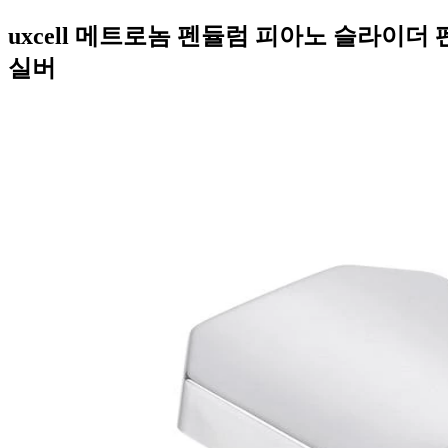
uxcell 메트로놈 펜듈럼 피아노 슬라이더 펜
실버