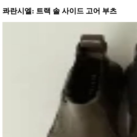
콰란시엘: 트랙 솔 사이드 고어 부츠