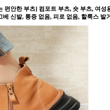
 편안한 부츠] 컴포트 부츠, 숏 부츠, 여성용
 고베 신발, 통증 없음, 피로 없음, 할룩스 발거스