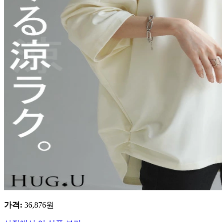
가격
:
36,876
원