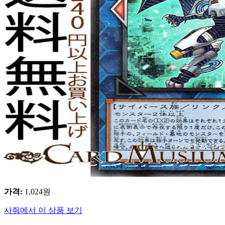
가격
:
1,024
원
사줘에서 이 상품 보기