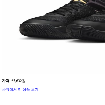
가격
:
65,632
원
사줘에서 이 상품 보기