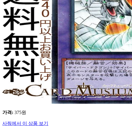
가격
:
375
원
사줘에서 이 상품 보기