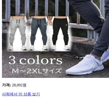
가격
:
28,092
원
사줘에서 이 상품 보기