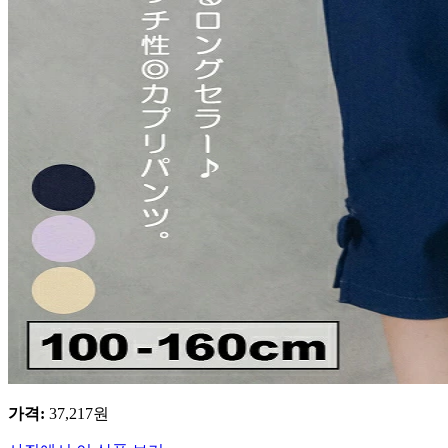
가격
:
37,217
원