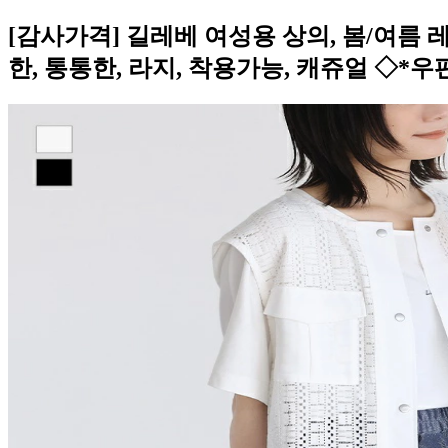
[감사가격] 길레베 여성용 상의, 봄/여름 
한, 통통한, 라지, 착용가능, 캐쥬얼 ◇*우편