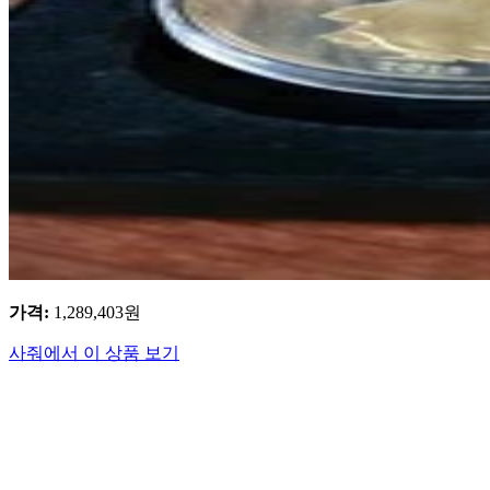
가격
:
1,289,403
원
사줘에서 이 상품 보기