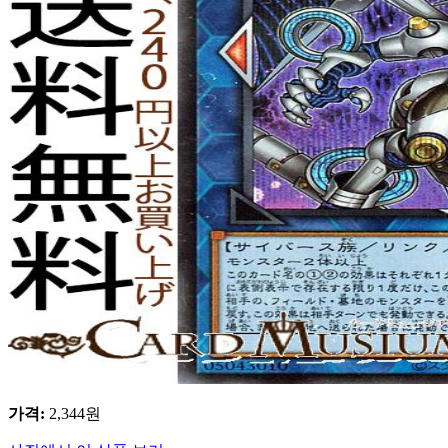
가격
:
2,344
원