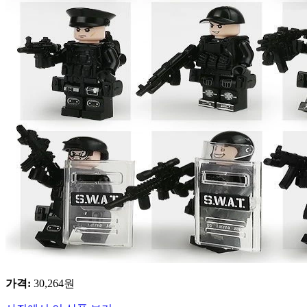
가격
:
30,264
원