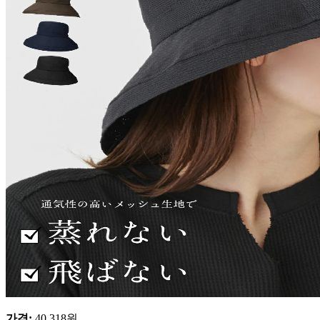
가격
:
40,318
원