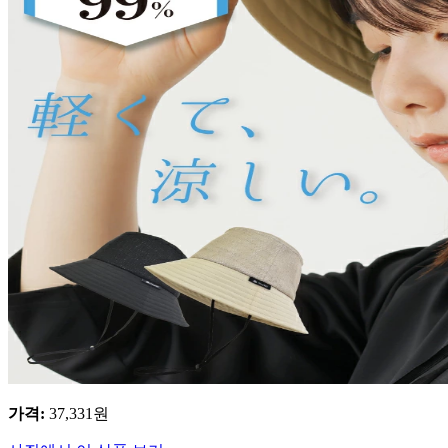
가격
:
37,331
원