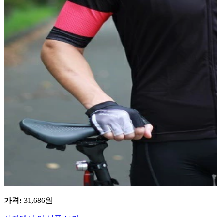
가격
:
31,686
원