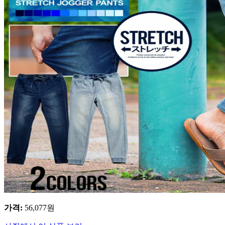
가격
:
56,077
원