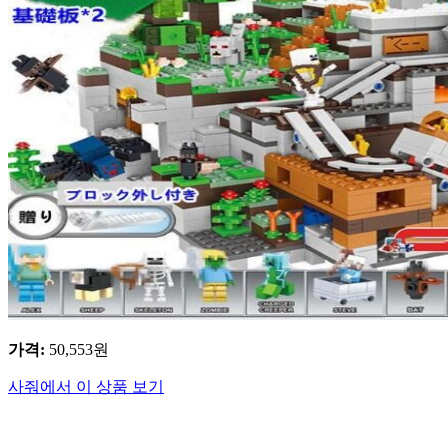
가격
:
50,553
원
사줘에서 이 상품 보기