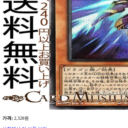
가격
:
2,328
원