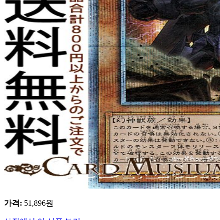
가격
:
51,896
원