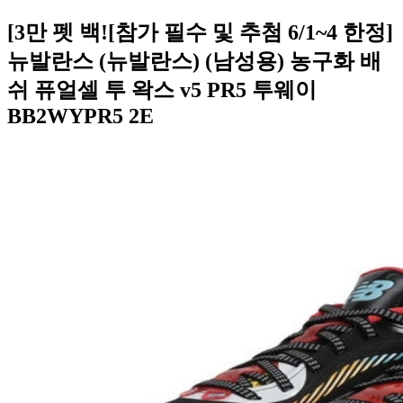
[3만 펫 백![참가 필수 및 추첨 6/1~4 한정]
뉴발란스 (뉴발란스) (남성용) 농구화 배
쉬 퓨얼셀 투 왁스 v5 PR5 투웨이
BB2WYPR5 2E