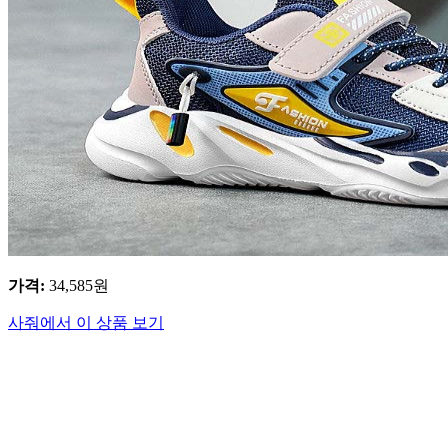
가격
:
34,585
원
사줘에서 이 상품 보기