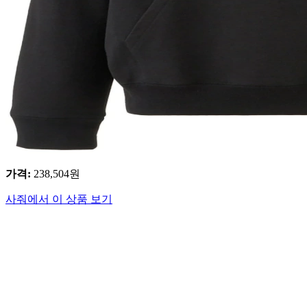
가격
:
238,504
원
사줘에서 이 상품 보기