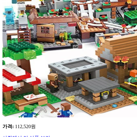
가격
:
112,520
원