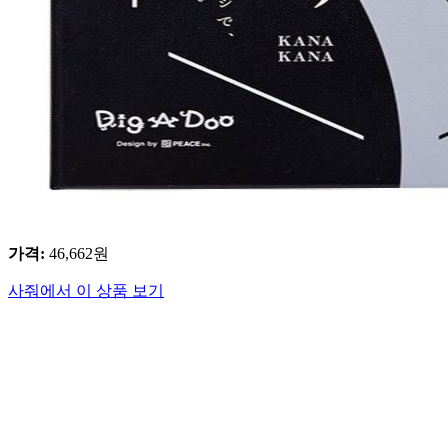
가격
:
46,662
원
사줘에서 이 상품 보기