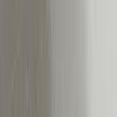
하이큐 원 보드 게임 카드 보도게 미야유
₩42,809