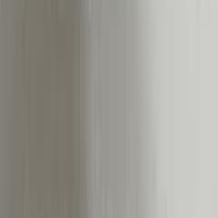
하이큐 보드 게임 미야유 20 세트
₩85,515