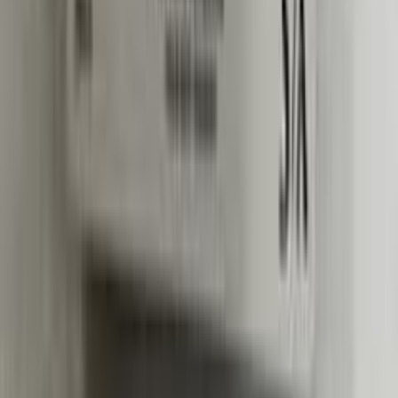
MAGNAZER 초능력 게임 보드 게임
₩12,123