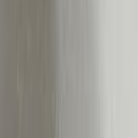
보드 게임 헨나칸지 창작 한자 게임
₩11,277