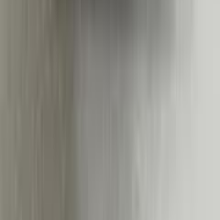
₩21,475