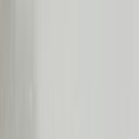
하이큐!! 카게야마 비오 카드 보드 게임 32장 세트
₩37,593
판매완료