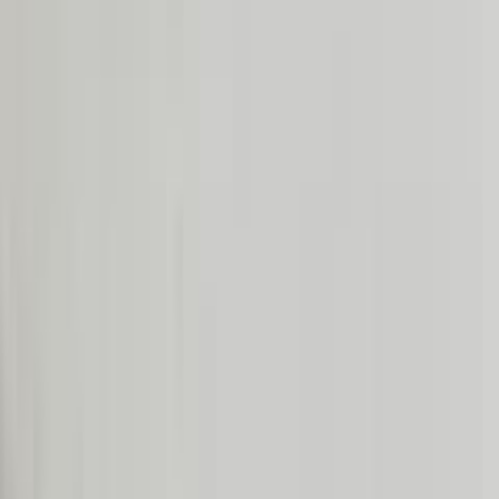
뷰티/미용
디지털
스포츠/레저
유아동/출산
도서/문구
아트/컬렉션
보드게임
전체 54,321개
판매완료