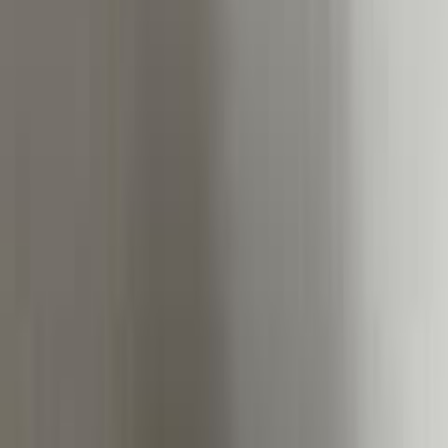
[중고] 보드게임 애니믹스 완전판 일본어판 (애니믹스)
₩14,097