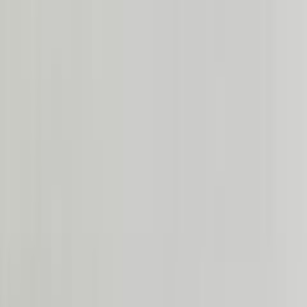
관심 있는 상품을 찾아보세요!
1
일본 사이트에서 관심 있는 상품이 있으신가요?
이곳에 URL을 입력해 주세요.
2
관심 있는 키워드로 검색 해보세요!
예) 스니커
알림
전체
알림이 없습니다.
모든 알림 보기
로그인