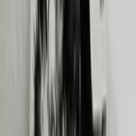
[중고] 보드 게임 절찰
₩17,856