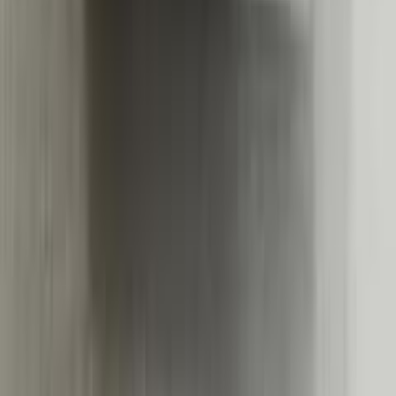
이자카야 포커 보드 게임 게임 시장