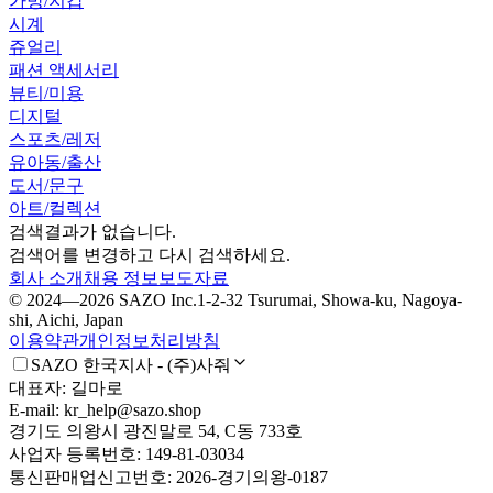
가방/지갑
시계
쥬얼리
패션 액세서리
뷰티/미용
디지털
스포츠/레저
유아동/출산
도서/문구
아트/컬렉션
검색결과가 없습니다.
검색어를 변경하고 다시 검색하세요.
회사 소개
채용 정보
보도자료
© 2024—2026 SAZO Inc.
1-2-32 Tsurumai, Showa-ku, Nagoya-
shi, Aichi, Japan
이용약관
개인정보처리방침
SAZO 한국지사 - (주)사줘
대표자: 길마로
E-mail: kr_help@sazo.shop
경기도 의왕시 광진말로 54, C동 733호
사업자 등록번호: 149-81-03034
통신판매업신고번호: 2026-경기의왕-0187