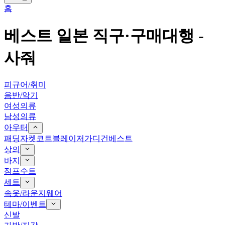
홈
베스트
일본 직구·구매대행 -
사줘
피규어/취미
음반/악기
여성의류
남성의류
아우터
패딩
자켓
코트
블레이저
가디건
베스트
상의
바지
점프수트
세트
속옷/라운지웨어
테마/이벤트
신발