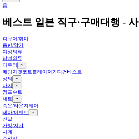
홈
베스트
일본 직구·구매대행 -
사
피규어/취미
음반/악기
여성의류
남성의류
아우터
패딩
자켓
코트
블레이저
가디건
베스트
상의
바지
점프수트
세트
속옷/라운지웨어
테마/이벤트
신발
가방/지갑
시계
쥬얼리