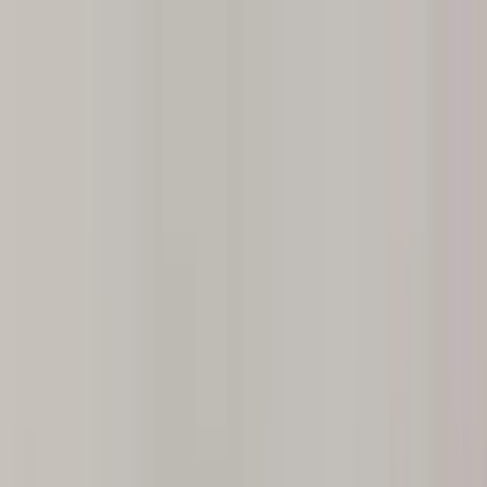
관심 있는 상품을 찾아보세요!
1
일본 사이트에서 관심 있는 상품이 있으신가요?
이곳에 URL을 입력해 주세요.
2
관심 있는 키워드로 검색 해보세요!
예) 스니커
알림
전체
알림이 없습니다.
모든 알림 보기
로그인