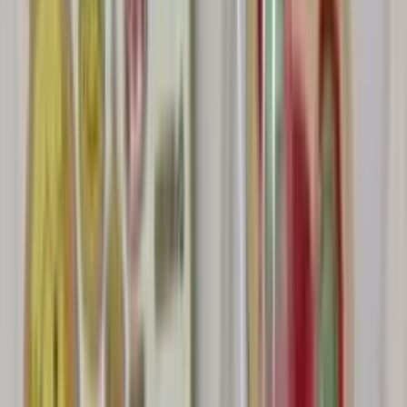
DSQUARED2 프론트 지퍼 가죽 부츠 블랙 40
₩347,738