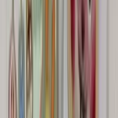
[아름다운 각선미] 아바하우스 x 리 101 비스포크 부츠컷 데님
29 일본산
₩35,713