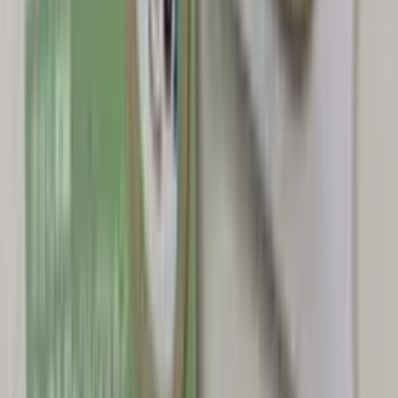
00s 리 플레어 데님 팬츠 진스 벨 보텀 로우라이즈 빈티지
₩37,405
판매완료