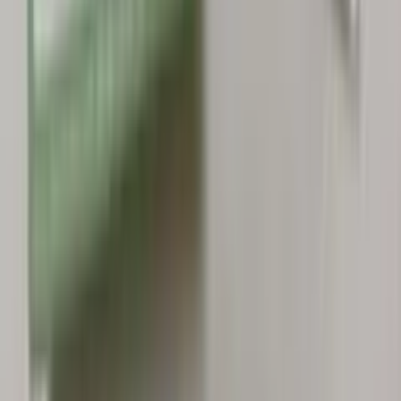
캐롤 크리스찬 파엘 U 솔 부츠 코도반
₩2,819,497